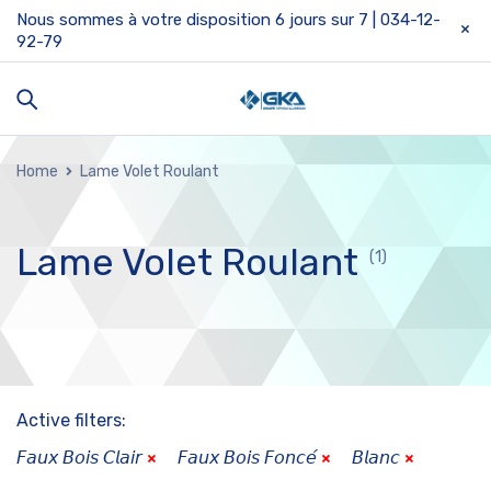
Nous sommes à votre disposition 6 jours sur 7 | 034-12-
92-79
Home
Lame Volet Roulant
Lame Volet Roulant
(1)
Active filters:
𝘍𝘢𝘶𝘹 𝘉𝘰𝘪𝘴 𝘊𝘭𝘢𝘪𝘳
𝘍𝘢𝘶𝘹 𝘉𝘰𝘪𝘴 𝘍𝘰𝘯𝘤𝘦́
𝘉𝘭𝘢𝘯𝘤