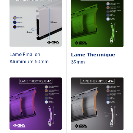
Lame Final en
𝗟𝗮𝗺𝗲 𝗧𝗵𝗲𝗿𝗺𝗶𝗾𝘂𝗲
Aluminium 50mm
39mm