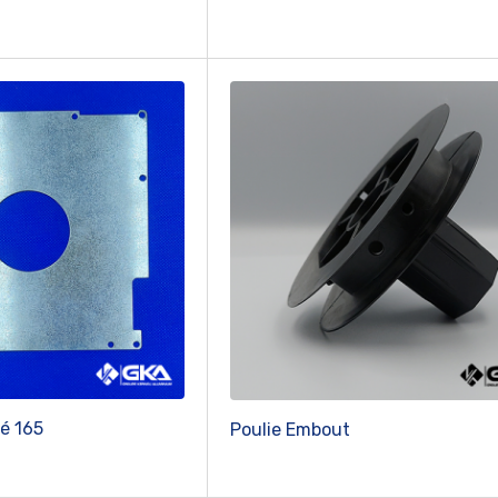
é 165
Poulie Embout