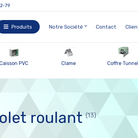
92-79
Produits
Notre Société
Contact
Clien
Clame
Coffre Tunnel
Lame Volet
Roulant
olet roulant
(13)