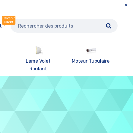
Devenir
Client
t
l
Lame Volet
Moteur Tubulaire
Pa
Roulant