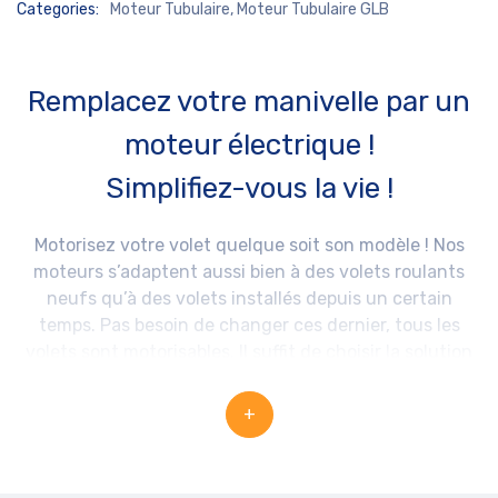
Categories:
Moteur Tubulaire
,
Moteur Tubulaire GLB
Remplacez votre manivelle par un
moteur électrique !
Simplifiez-vous la vie !
Motorisez votre volet quelque soit son modèle ! Nos
moteurs s’adaptent aussi bien à des volets roulants
neufs qu’à des volets installés depuis un certain
temps. Pas besoin de changer ces dernier, tous les
volets sont motorisables. Il suffit de choisir la solution
adaptée à votre modèle et installer le moteur tubulaire
dans le mécanisme d’enroulement ce qui ne nécessite
+
pas de travaux majeurs. Ainsi vous obtiendrez un gain
de confort considérable. Ouvrez et fermez vos volets
roulants d’un seul geste avec l’interrupteur !