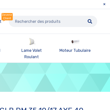
Devenir
Client
t
l
Lame Volet
Moteur Tubulaire
Pa
Roulant