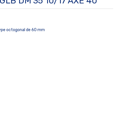
 GLB DM 35 10/17 AXE 40
ype octogonal de 60 mm