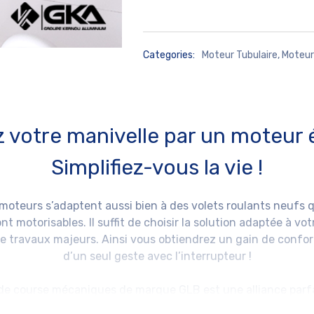
Categories:
Moteur Tubulaire
,
Moteur
votre manivelle par un moteur é
Simplifiez-vous la vie !
moteurs s’adaptent aussi bien à des volets roulants neufs q
t motorisables. Il suffit de choisir la solution adaptée à vo
 travaux majeurs. Ainsi vous obtiendrez un gain de confort
d’un seul geste avec l’interrupteur !
 de course mécaniques
de marque GLB est une alliance parfait