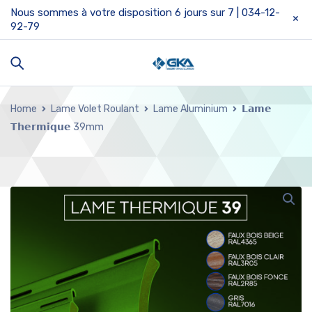
Nous sommes à votre disposition 6 jours sur 7 | 034-12-
92-79
Home
Lame Volet Roulant
Lame Aluminium
𝗟𝗮𝗺𝗲
𝗧𝗵𝗲𝗿𝗺𝗶𝗾𝘂𝗲 39mm