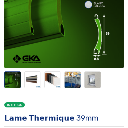
IN STOCK
𝗟𝗮𝗺𝗲 𝗧𝗵𝗲𝗿𝗺𝗶𝗾𝘂𝗲 39mm