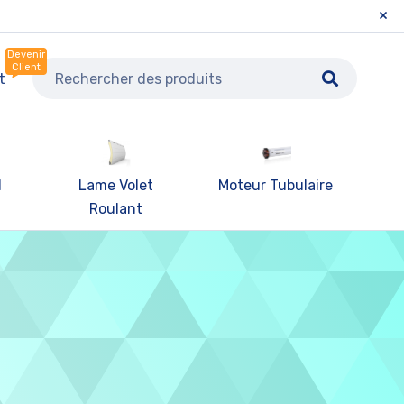
Devenir
Client
t
l
Lame Volet
Moteur Tubulaire
Pa
Roulant