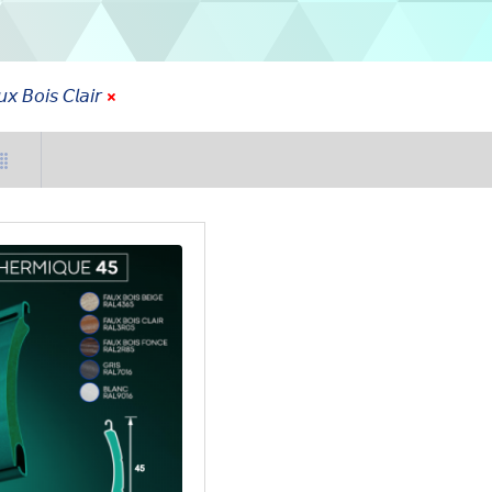
𝘹 𝘉𝘰𝘪𝘴 𝘊𝘭𝘢𝘪𝘳